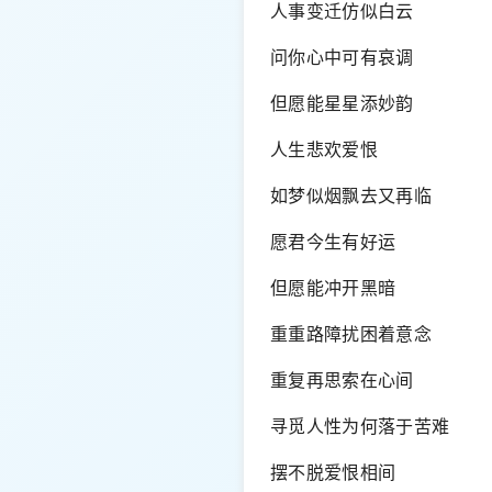
人事变迁仿似白云
问你心中可有哀调
但愿能星星添妙韵
人生悲欢爱恨
如梦似烟飘去又再临
愿君今生有好运
但愿能冲开黑暗
重重路障扰困着意念
重复再思索在心间
寻觅人性为何落于苦难
摆不脱爱恨相间