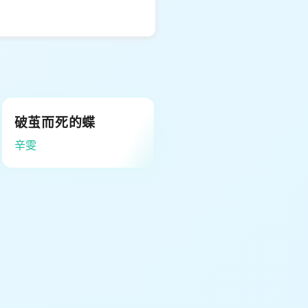
破茧而死的蝶
辛雯