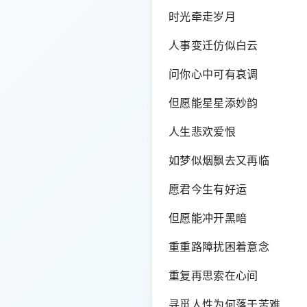
时光牵走岁月
人事变迁仿似白云
问你心中可有哀调
但愿能星星添妙韵
人生悲欢爱恨
如梦似烟飘去又再临
愿君今生有好运
但愿能冲开黑暗
重重路障扰困着意念
重复再思索在心间
寻觅人性为何落于苦难