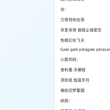
合：
万境待你出现
非圣非贤 做我尘缘爱恋
色相幻化飞天
Gate gate pāragate pāras
小爱的妈：
舍利墨 浮屠砚
须弥纸 伽蓝岁月
难绘旧梦重圆
妖扬：