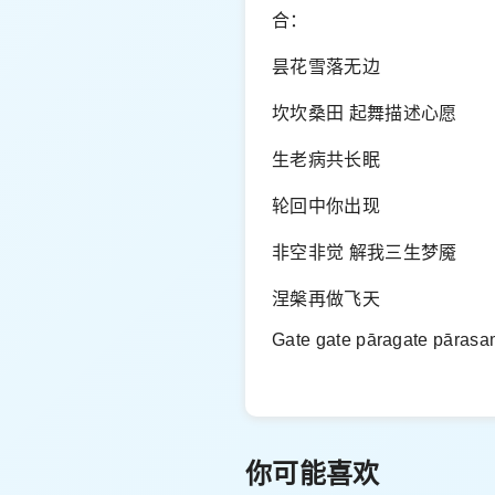
合：
昙花雪落无边
坎坎桑田 起舞描述心愿
生老病共长眠
轮回中你出现
非空非觉 解我三生梦魇
涅槃再做飞天
Gate gate pāragate pāras
你可能喜欢