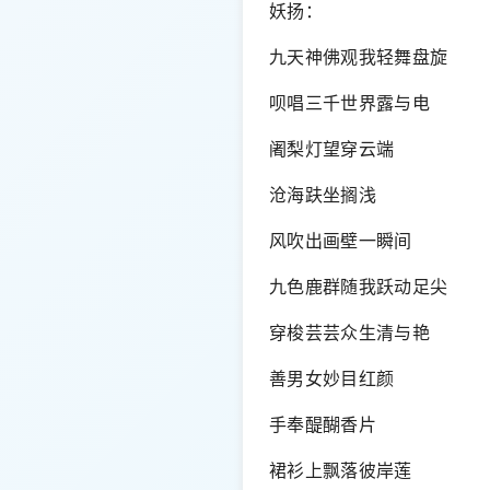
妖扬：
九天神佛观我轻舞盘旋
呗唱三千世界露与电
阇梨灯望穿云端
沧海趺坐搁浅
风吹出画壁一瞬间
九色鹿群随我跃动足尖
穿梭芸芸众生清与艳
善男女妙目红颜
手奉醍醐香片
裙衫上飘落彼岸莲