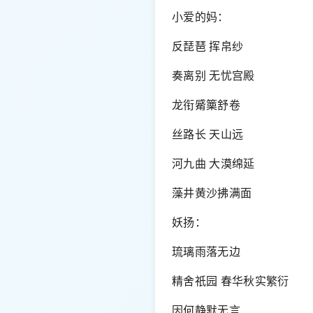
小爱的妈：
反琵琶 挥帛纱
奏离别 无忧宫殿
龙衔觱篥舒卷
丝路长 天山远
河九曲 大漠绵延
藻井黄沙拂满面
妖扬：
琉璃雨落无边
精舍祇园 春华秋实繁衍
因何静默无言