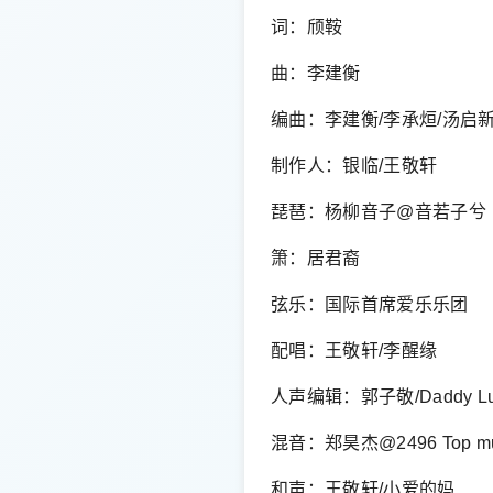
词：颀鞍
曲：李建衡
编曲：李建衡/李承烜/汤启
制作人：银临/王敬轩
琵琶：杨柳音子@音若子兮
箫：居君裔
弦乐：国际首席爱乐乐团
配唱：王敬轩/李醒缘
人声编辑：郭子敬/Daddy L
混音：郑昊杰@2496 Top mu
和声：王敬轩/小爱的妈