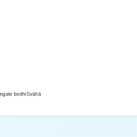
aṃgate bodhiSvāhā