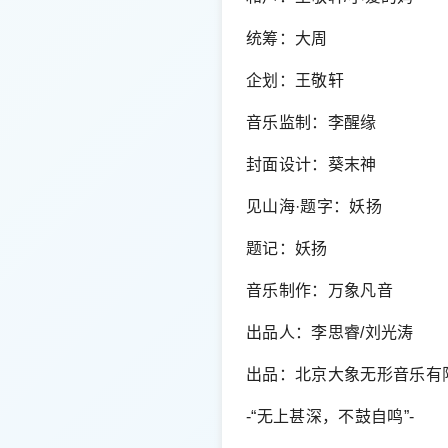
统筹：大周
企划：王敬轩
音乐监制：李醒缘
封面设计：葵末神
见山海·题字：妖扬
题记：妖扬
音乐制作：万象凡音
出品人：李思睿/刘光涛
出品：北京大象无形音乐有
-“无上甚深，不鼓自鸣”-