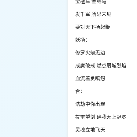
宝檀车 金络马
发千军 所思未见
要对天下扬起鞭
妖扬：
修罗火烧无边
成魔破戒 燃点屠城烈焰
血流着贪嗔怨
合：
浩劫中你出现
提雷掣剑 碎我无上冠冕
灵魂立地飞天